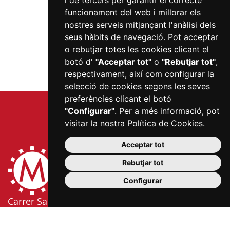
i de tercers per garantir el correcte
funcionament del web i millorar els
nostres serveis mitjançant l'anàlisi dels
seus hàbits de navegació. Pot acceptar
o rebutjar totes les cookies clicant el
botó d'
"Acceptar tot"
o
"Rebutjar tot"
,
respectivament, així com configurar la
selecció de cookies segons les seves
preferències clicant el botó
"Configurar"
. Per a més informació, pot
visitar la nostra
Política de Cookies
.
Acceptar tot
Rebutjar tot
Configurar
Carrer Sardà i Cailà, s/n (edifici Mercat Central, 2a
planta)
43201 Reus