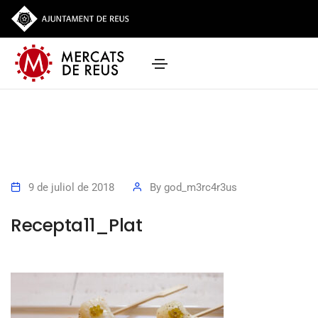
9 de juliol de 2018
By
god_m3rc4r3us
Recepta11_Plat