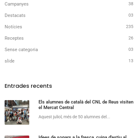
Campanyes
38
Destacats
03
Notícies
235
Receptes
26
Sense categoria
03
slide
13
Entrades recents
Els alumnes de català del CNL de Reus visiten
el Mercat Central
Aquest juliol, més de 50 alumnes del...
Idees de sopars a la fresca, cuina d’estiu al