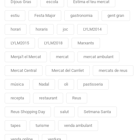
Dijous Gras
escola
Estima el teu mercat
estiu
Festa Major
gastronomia
gent gran
horari
horaris
joc
LYLM2014
LYLM2015
LYLM2018
Marxants
Menja't el Mercat
mercat
mercat ambulant
Mercat Central
Mercat del Carrilet
mercats de reus
música
Nadal
oli
pastisseria
recepta
restaurant
Reus
Reus Shopping Day
salut
Setmana Santa
tapes
turisme
venda ambulant
venda online
verdura