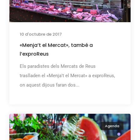
10 d'octubre de 2017
«Menja’t el Mercat», també a
l’exproReus
Els paradistes dels Mercats de Reus
traslladen el «Menja't el Mercat» a exproReus,
on aquest dijous faran dos...
Agenda