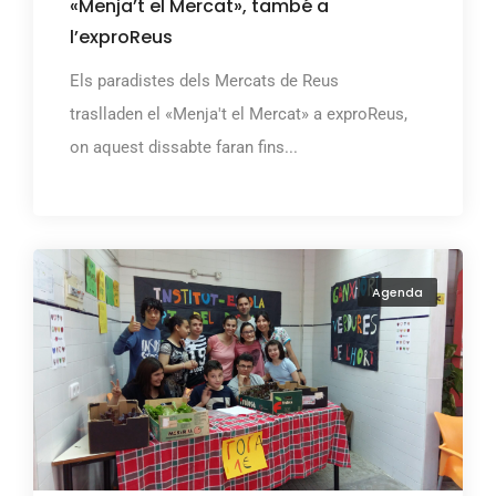
«Menja’t el Mercat», també a
l’exproReus
Els paradistes dels Mercats de Reus
traslladen el «Menja't el Mercat» a exproReus,
on aquest dissabte faran fins...
Agenda