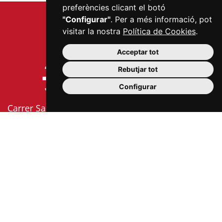
preferències clicant el botó
"Configurar"
. Per a més informació, pot
visitar la nostra
Política de Cookies
.
Acceptar tot
Rebutjar tot
Configurar
Carrer Sardà i Cailà, s/n (edifici Mercat Central, 2a
planta)
43201 Reus
977 300 006
info@mercatsdereus.cat
Informació
Política
Avís
Política
Configurar