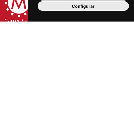
Configurar
Carrer Sardà i Cailà, s/n (edifici Mercat Central, 2a
planta)
43201 Reus
977 300 006
info@mercatsdereus.cat
Informació
Política
Avís
Política
Configurar
bàsica
de
legal
de
cookies
RGPD
privacitat
cookies