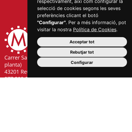
respectivament, així com configurar la
selecció de cookies segons les seves
preferències clicant el botó
"Configurar"
. Per a més informació, pot
visitar la nostra
Política de Cookies
.
Acceptar tot
Rebutjar tot
Carrer Sardà i Cailà, s/n (edifici Mercat Central, 2a
Configurar
planta)
43201 Reus
977 300 006
info@mercatsdereus.cat
Informació
Política
Avís
Política
Configurar