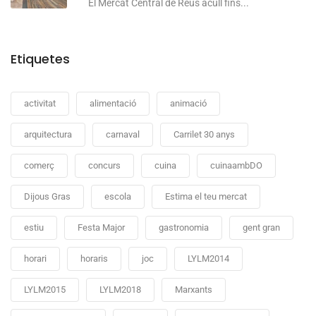
El Mercat Central de Reus acull fins...
Etiquetes
activitat
alimentació
animació
arquitectura
carnaval
Carrilet 30 anys
comerç
concurs
cuina
cuinaambDO
Dijous Gras
escola
Estima el teu mercat
estiu
Festa Major
gastronomia
gent gran
horari
horaris
joc
LYLM2014
LYLM2015
LYLM2018
Marxants