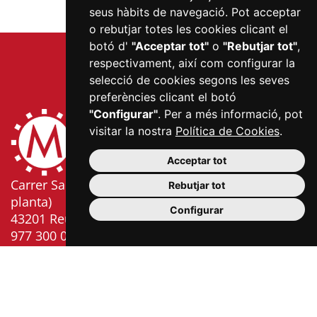
seus hàbits de navegació. Pot acceptar
o rebutjar totes les cookies clicant el
botó d'
"Acceptar tot"
o
"Rebutjar tot"
,
respectivament, així com configurar la
selecció de cookies segons les seves
preferències clicant el botó
"Configurar"
. Per a més informació, pot
visitar la nostra
Política de Cookies
.
Acceptar tot
Carrer Sardà i Cailà, s/n (edifici Mercat Central, 2a
Rebutjar tot
planta)
Configurar
43201 Reus
977 300 006
info@mercatsdereus.cat