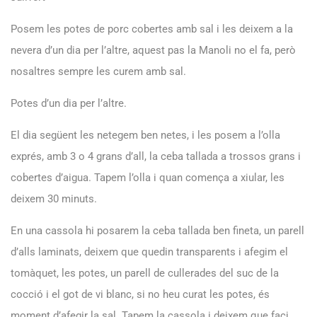
Posem les potes de porc cobertes amb sal i les deixem a la
nevera d’un dia per l’altre, aquest pas la Manoli no el fa, però
nosaltres sempre les curem amb sal.
Potes d’un dia per l’altre.
El dia següent les netegem ben netes, i les posem a l’olla
exprés, amb 3 o 4 grans d’all, la ceba tallada a trossos grans i
cobertes d’aigua. Tapem l’olla i quan comença a xiular, les
deixem 30 minuts.
En una cassola hi posarem la ceba tallada ben fineta, un parell
d’alls laminats, deixem que quedin transparents i afegim el
tomàquet, les potes, un parell de cullerades del suc de la
cocció i el got de vi blanc, si no heu curat les potes, és
moment d’afegir la sal. Tapem la cassola i deixem que faci