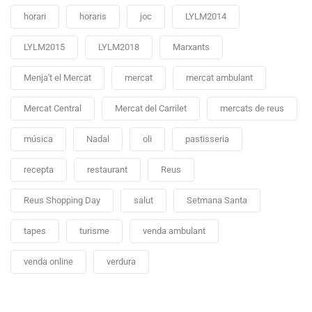
horari
horaris
joc
LYLM2014
LYLM2015
LYLM2018
Marxants
Menja't el Mercat
mercat
mercat ambulant
Mercat Central
Mercat del Carrilet
mercats de reus
música
Nadal
oli
pastisseria
recepta
restaurant
Reus
Reus Shopping Day
salut
Setmana Santa
tapes
turisme
venda ambulant
venda online
verdura