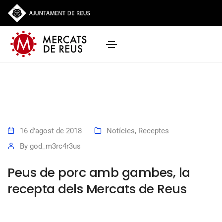
16 d'agost de 2018
Notícies
,
Receptes
By
god_m3rc4r3us
Peus de porc amb gambes, la
recepta dels Mercats de Reus