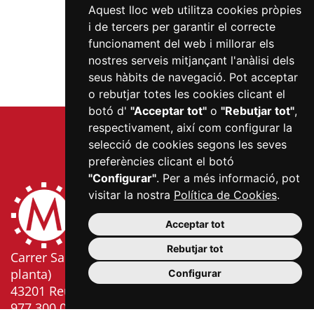
Aquest lloc web utilitza cookies pròpies
i de tercers per garantir el correcte
funcionament del web i millorar els
nostres serveis mitjançant l'anàlisi dels
seus hàbits de navegació. Pot acceptar
o rebutjar totes les cookies clicant el
botó d'
"Acceptar tot"
o
"Rebutjar tot"
,
respectivament, així com configurar la
selecció de cookies segons les seves
preferències clicant el botó
"Configurar"
. Per a més informació, pot
visitar la nostra
Política de Cookies
.
Acceptar tot
Rebutjar tot
Carrer Sardà i Cailà, s/n (edifici Mercat Central, 2a
planta)
Configurar
43201 Reus
977 300 006