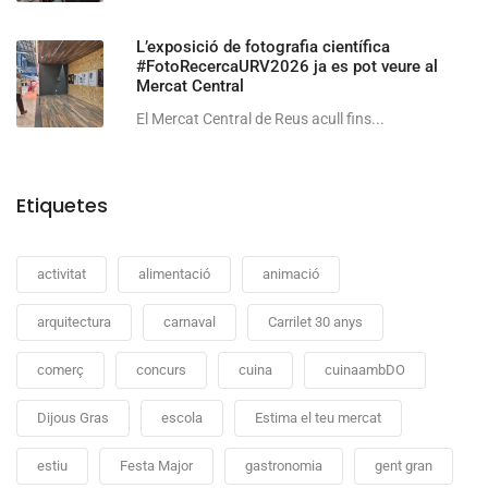
L’exposició de fotografia científica
#FotoRecercaURV2026 ja es pot veure al
Mercat Central
El Mercat Central de Reus acull fins...
Etiquetes
activitat
alimentació
animació
arquitectura
carnaval
Carrilet 30 anys
comerç
concurs
cuina
cuinaambDO
Dijous Gras
escola
Estima el teu mercat
estiu
Festa Major
gastronomia
gent gran