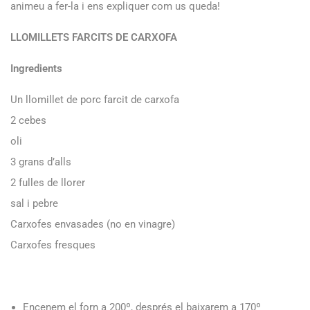
animeu a fer-la i ens expliquer com us queda!
LLOMILLETS FARCITS DE CARXOFA
Ingredients
Un llomillet de porc farcit de carxofa
2 cebes
oli
3 grans d’alls
2 fulles de llorer
sal i pebre
Carxofes envasades (no en vinagre)
Carxofes fresques
Encenem el forn a 200º, després el baixarem a 170º