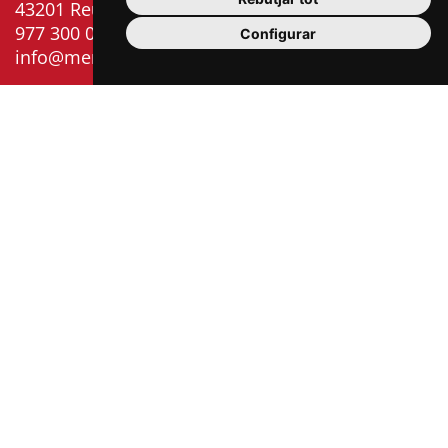
43201 Reus
977 300 006
Configurar
info@mercatsdereus.cat
Informació
Política
Avís
Política
Configurar
bàsica
de
legal
de
cookies
RGPD
privacitat
cookies
Plaça del Mercadal ·
43201 Reus
977 010 010