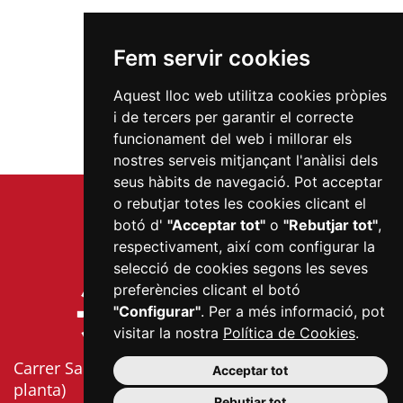
Fem servir cookies
Aquest lloc web utilitza cookies pròpies
i de tercers per garantir el correcte
funcionament del web i millorar els
nostres serveis mitjançant l'anàlisi dels
seus hàbits de navegació. Pot acceptar
o rebutjar totes les cookies clicant el
botó d'
"Acceptar tot"
o
"Rebutjar tot"
,
respectivament, així com configurar la
selecció de cookies segons les seves
preferències clicant el botó
"Configurar"
. Per a més informació, pot
visitar la nostra
Política de Cookies
.
Carrer Sardà i Cailà, s/n (edifici Mercat Central, 2a
Acceptar tot
planta)
Rebutjar tot