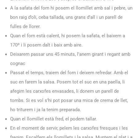
A la safata del forn hi posem el llomillet amb sal i pebre, un
bon raig d’oli, ceba tallada, uns grans d’all i un parell de
fulles de llorer.
Quan el forn està calent, hi posem la safata, el baixem a
170º i li posem dalt i baix amb aire.
Deixarem passar uns 45 minuts, l’anem girant i regant amb
cognac
Passat el temps, traiem del forn i deixem refredar. Amb el
suc en farem la salsa. Posem tot el suc en una paella, li
afegim les carxofes envasades, li donem un parell de
tombs. Si es vol s’hi pot posar una mica de crema de llet,
ho triturem i ja la tenim preparada.
Quan el llomillet està fred, el podem tallar.
En el moment de servir, pelem les carxofes fresques i les
fregim. Escalfem els llomillets i la salsa. Muntem el plat i a