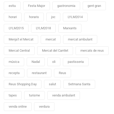
estiu
Festa Major
gastronomia
gent gran
horari
horaris
joc
LYLM2014
LYLM2015
LYLM2018
Marxants
Menja't el Mercat
mercat
mercat ambulant
Mercat Central
Mercat del Carrilet
mercats de reus
música
Nadal
oli
pastisseria
recepta
restaurant
Reus
Reus Shopping Day
salut
Setmana Santa
tapes
turisme
venda ambulant
venda online
verdura