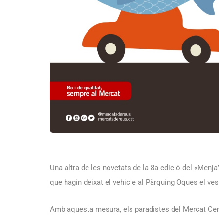
Una altra de les novetats de la 8a edició del «Menja
que hagin deixat el vehicle al Pàrquing Oques el ves
Amb aquesta mesura, els paradistes del Mercat Centr