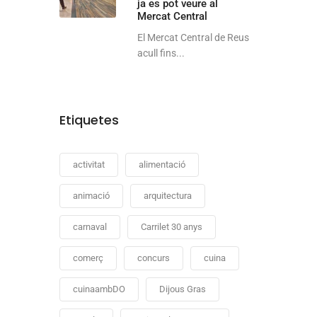
ja es pot veure al
Mercat Central
El Mercat Central de Reus
acull fins...
l
Etiquetes
activitat
alimentació
animació
arquitectura
carnaval
Carrilet 30 anys
comerç
concurs
cuina
cuinaambDO
Dijous Gras