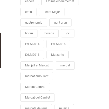
escola
Estima el teu mercat
estiu
Festa Major
gastronomia
gent gran
horari
horaris
joc
LYLM2014
LYLM2015
LYLM2018
Marxants
Menja't el Mercat
mercat
mercat ambulant
Mercat Central
Mercat del Carrilet
mercats de reus
música