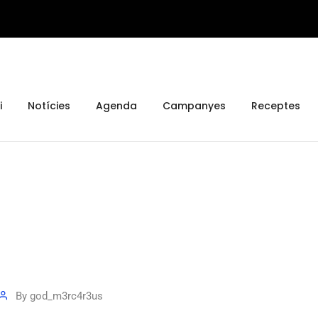
i
Notícies
Agenda
Campanyes
Receptes
By
god_m3rc4r3us