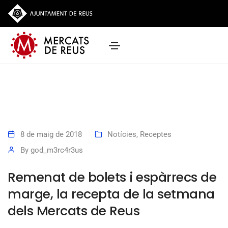
8 de maig de 2018
Notícies
,
Receptes
By
god_m3rc4r3us
Remenat de bolets i espàrrecs de
marge, la recepta de la setmana
dels Mercats de Reus