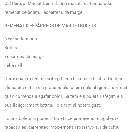
Cal Pere, al Mercat Central. Una recepta de temporada:
remenat de bolets i espàrrecs de marge!
REMENAT D’ESPÀRRECS DE MARGE I BOLETS
Necessitem ous
Bolets
Espàrrecs de marge
ceba i all
Començarem fent un sofregit amb la ceba i els alls. Tindrem
els bolets nets, i els grossos els tallem i els afegim al sofregit
quan comença a agafar color. Saltem els bolets i afegim els
ous lleugerament batuts. I els fem al nostre gust.
I quins bolets hi posem? Bolets de primavera: múrgoles o
rabassoles, carreretes, moixernons i rossinyols. I de cultiu: