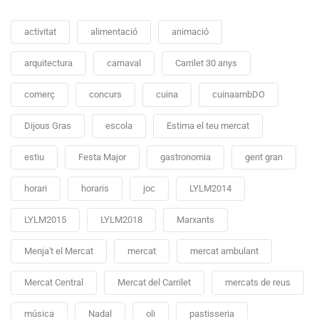
activitat
alimentació
animació
arquitectura
carnaval
Carrilet 30 anys
comerç
concurs
cuina
cuinaambDO
Dijous Gras
escola
Estima el teu mercat
estiu
Festa Major
gastronomia
gent gran
horari
horaris
joc
LYLM2014
LYLM2015
LYLM2018
Marxants
Menja't el Mercat
mercat
mercat ambulant
Mercat Central
Mercat del Carrilet
mercats de reus
música
Nadal
oli
pastisseria