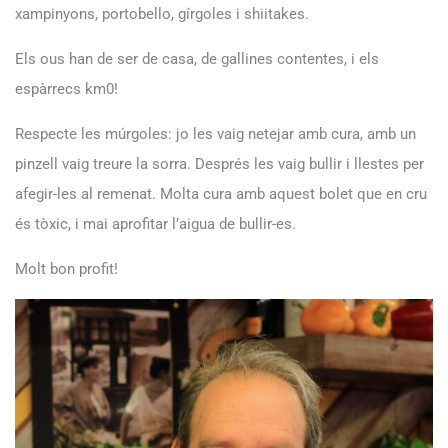
xampinyons, portobello, gírgoles i shiitakes.
Els ous han de ser de casa, de gallines contentes, i els
espàrrecs km0!
Respecte les múrgoles: jo les vaig netejar amb cura, amb un
pinzell vaig treure la sorra. Després les vaig bullir i llestes per
afegir-les al remenat. Molta cura amb aquest bolet que en cru
és tòxic, i mai aprofitar l’aigua de bullir-es.
Molt bon profit!