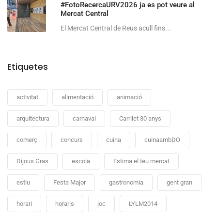
#FotoRecercaURV2026 ja es pot veure al
Mercat Central
El Mercat Central de Reus acull fins...
Etiquetes
activitat
alimentació
animació
arquitectura
carnaval
Carrilet 30 anys
comerç
concurs
cuina
cuinaambDO
Dijous Gras
escola
Estima el teu mercat
estiu
Festa Major
gastronomia
gent gran
horari
horaris
joc
LYLM2014