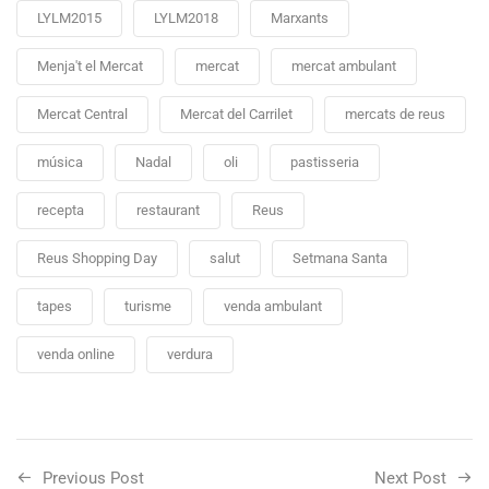
LYLM2015
LYLM2018
Marxants
Menja't el Mercat
mercat
mercat ambulant
Mercat Central
Mercat del Carrilet
mercats de reus
música
Nadal
oli
pastisseria
recepta
restaurant
Reus
Reus Shopping Day
salut
Setmana Santa
tapes
turisme
venda ambulant
venda online
verdura
Previous Post
Next Post