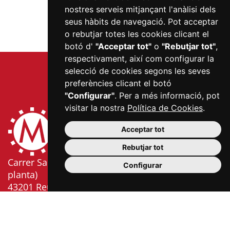
nostres serveis mitjançant l'anàlisi dels
seus hàbits de navegació. Pot acceptar
o rebutjar totes les cookies clicant el
botó d'
"Acceptar tot"
o
"Rebutjar tot"
,
respectivament, així com configurar la
selecció de cookies segons les seves
preferències clicant el botó
"Configurar"
. Per a més informació, pot
visitar la nostra
Política de Cookies
.
Acceptar tot
Rebutjar tot
Carrer Sardà i Cailà, s/n (edifici Mercat Central, 2a
Configurar
planta)
43201 Reus
977 300 006
info@mercatsdereus.cat