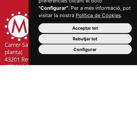
preferències clicant el botó
"Configurar"
. Per a més informació, pot
visitar la nostra
Política de Cookies
.
Acceptar tot
Rebutjar tot
Carrer Sardà i Cailà, s/n (edifici Mercat Central, 2a
Configurar
planta)
43201 Reus
977 300 006
info@mercatsdereus.cat
Informació
Política
Avís
Política
Configurar
bàsica
de
legal
de
cookies
RGPD
privacitat
cookies