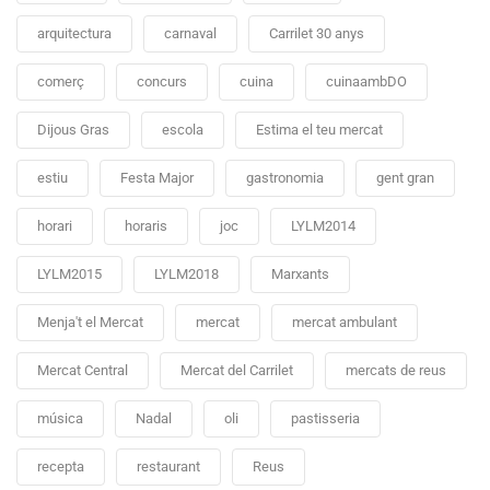
arquitectura
carnaval
Carrilet 30 anys
comerç
concurs
cuina
cuinaambDO
Dijous Gras
escola
Estima el teu mercat
estiu
Festa Major
gastronomia
gent gran
horari
horaris
joc
LYLM2014
LYLM2015
LYLM2018
Marxants
Menja't el Mercat
mercat
mercat ambulant
Mercat Central
Mercat del Carrilet
mercats de reus
música
Nadal
oli
pastisseria
recepta
restaurant
Reus