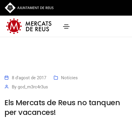
8 d'agost de 2017
Notícies
By
god_m3rc4r3us
Els Mercats de Reus no tanquen
per vacances!