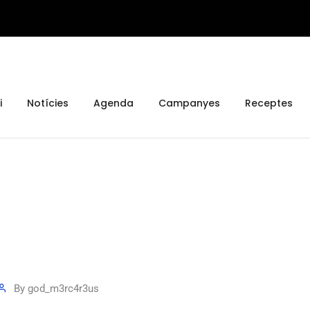
i
Notícies
Agenda
Campanyes
Receptes
By
god_m3rc4r3us