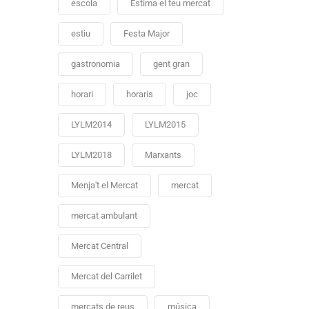
escola
Estima el teu mercat
estiu
Festa Major
gastronomia
gent gran
horari
horaris
joc
LYLM2014
LYLM2015
LYLM2018
Marxants
Menja't el Mercat
mercat
mercat ambulant
Mercat Central
Mercat del Carrilet
mercats de reus
música