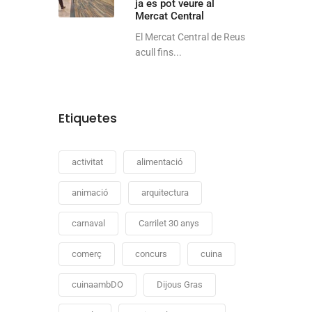
ja es pot veure al
Mercat Central
El Mercat Central de Reus
acull fins...
Etiquetes
activitat
alimentació
animació
arquitectura
carnaval
Carrilet 30 anys
comerç
concurs
cuina
cuinaambDO
Dijous Gras