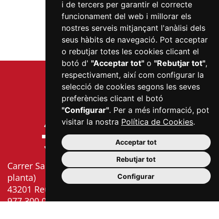
i de tercers per garantir el correcte
funcionament del web i millorar els
nostres serveis mitjançant l'anàlisi dels
seus hàbits de navegació. Pot acceptar
o rebutjar totes les cookies clicant el
botó d'
"Acceptar tot"
o
"Rebutjar tot"
,
respectivament, així com configurar la
selecció de cookies segons les seves
preferències clicant el botó
"Configurar"
. Per a més informació, pot
visitar la nostra
Política de Cookies
.
Acceptar tot
Rebutjar tot
Carrer Sardà i Cailà, s/n (edifici Mercat Central, 2a
planta)
Configurar
43201 Reus
977 300 006
info@mercatsdereus.cat