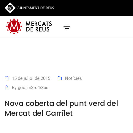
15 de juliol de 2015
Notícies
By
god_m3rc4r3us
Nova coberta del punt verd del
Mercat del Carrilet