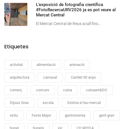
L’exposició de fotografia científica
#FotoRecercaURV2026 ja es pot veure al
Mercat Central
El Mercat Central de Reus acull fins...
Etiquetes
activitat
alimentació
animació
arquitectura
carnaval
Carrilet 30 anys
comerç
concurs
cuina
cuinaambDO
Dijous Gras
escola
Estima el teu mercat
estiu
Festa Major
gastronomia
gent gran
horari
horaris
joc
LYLM2014