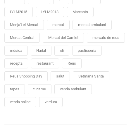
LYLM2015
LYLM2018
Marxants
Menja't el Mercat
mercat
mercat ambulant
Mercat Central
Mercat del Carrilet
mercats de reus
música
Nadal
oli
pastisseria
recepta
restaurant
Reus
Reus Shopping Day
salut
Setmana Santa
tapes
turisme
venda ambulant
venda online
verdura