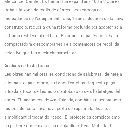
Mercat del Carrilet. Es tracta d’un espai d’uns 100 m2 que es
troba a la zona de molls de càrrega i descàrrega de
mercaderies de l’equipament i que, 15 anys després de la seva
construcció, requeria d’una reforma profunda per adaptar-se a
la trama residencial del barri. En aquest espai és on hi ha la
compactadora d’escombraries i els contenidors de recollida
selectiva que fan servir els paradistes.
Acabats de fusta i xapa
Les obres han millorat les condicions de salubritat i de neteja
eliminant espais morts, així com l’estètica d’aquesta peça
situada a tocar de l’estació d’autobusos i dels habitatges del
carrer. El tancament, de 4m d’alçada, combina un acabat amb
taulons de fusta i una nova porta de xapa metàl·lica, tot
simplificant el traçat de l’espai. El projecte es completa amb
un parterre que encara s’ha d’enjardinar. Reus Mobilitat i