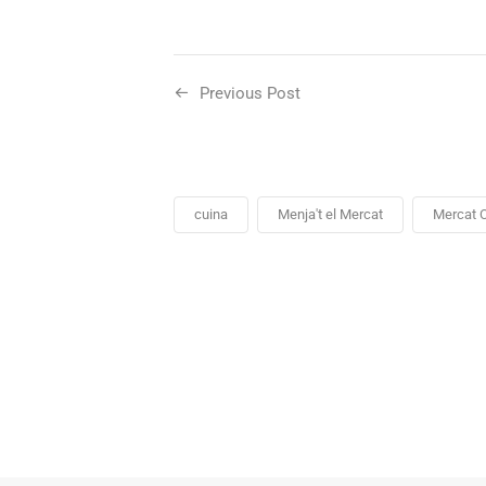
Previous Post
cuina
Menja't el Mercat
Mercat C