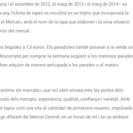
juny i el setembre de 2012, el maig de 2013 i el maig de 2014– es
y, l’oferta de tapes es recollirà en un tríptic que incorporarà la
 el Mercat», amb el nom de la tapa que elaboren i la seva situació
erior del mercat.
 les begudes a 1,5 euros. Els paradistes també posaran a la venda un
 descompte per comprar la setmana següent a les mateixes parade
dran adquirir de manera anticipada a les parades o el mateix
stimo els mercats», que vol obrir encara més les portes dels
als dels mercats: experiència, qualitat, confiança i varietat. Amb
de tapes com una cita al calendari de primavera reusenc, impulsada
e diferent del Mercat Central, en un horari de nit i en un ambient