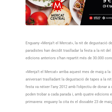
Enguany «Menja’t el Mercat», la nit de degustació de 
paradistes han decidit traslladar la festa a la nit del 
edicions anteriors s’han repartit més de 30.000 con
«Menja’t el Mercat» arriba aquest mes de maig a la 
aniversari traslladant la degustació de tapes a la nit 
festa va néixer l’any 2012 amb l’objectiu de donar a
poden trobar a cada parada i, amb quatre edicions ex
primavera: enguany la cita és el dissabte 23 de maig, 