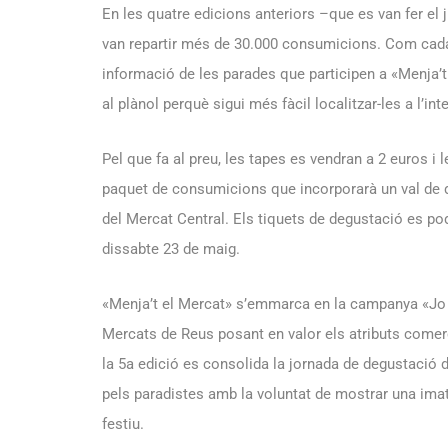
En les quatre edicions anteriors –que es van fer el 
van repartir més de 30.000 consumicions. Com cada an
informació de les parades que participen a «Menja’t
al plànol perquè sigui més fàcil localitzar-les a l’int
Pel que fa al preu, les tapes es vendran a 2 euros i
paquet de consumicions que incorporarà un val de
del Mercat Central. Els tiquets de degustació es po
dissabte 23 de maig.
«Menja’t el Mercat» s’emmarca en la campanya «Jo e
Mercats de Reus posant en valor els atributs comerci
la 5a edició es consolida la jornada de degustació 
pels paradistes amb la voluntat de mostrar una imatg
festiu.