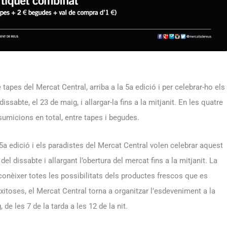
tapes del Mercat Central, arriba a la 5a edició i per celebrar-ho els
dissabte, el 23 de maig, i allargar-la fins a la mitjanit. En les quatre
sumicions en total, entre tapes i begudes.
5a edició i els paradistes del Mercat Central volen celebrar aquest
del dissabte i allargant l’obertura del mercat fins a la mitjanit. La
 conèixer totes les possibilitats dels productes frescos que es
itoses, el Mercat Central torna a organitzar l’esdeveniment a la
de les 7 de la tarda a les 12 de la nit.