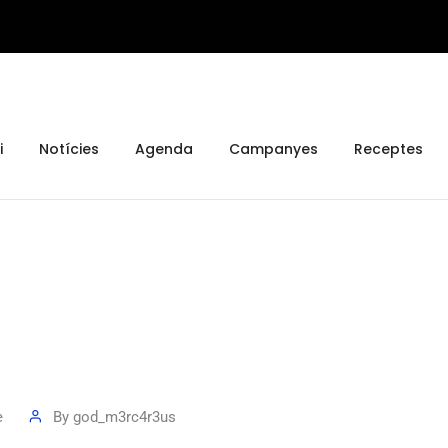
i
Notícies
Agenda
Campanyes
Receptes
e
By
god_m3rc4r3us