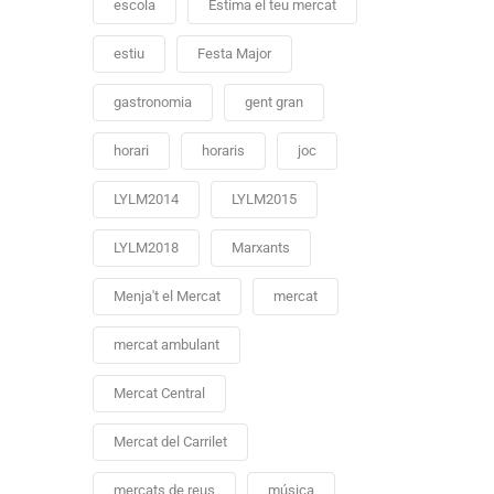
escola
Estima el teu mercat
estiu
Festa Major
gastronomia
gent gran
horari
horaris
joc
LYLM2014
LYLM2015
LYLM2018
Marxants
Menja't el Mercat
mercat
mercat ambulant
Mercat Central
Mercat del Carrilet
mercats de reus
música