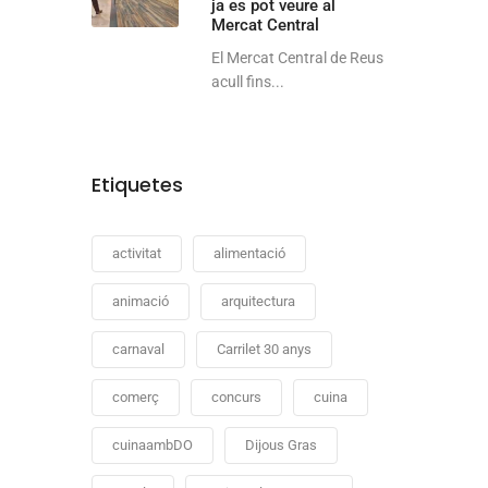
ja es pot veure al
Mercat Central
El Mercat Central de Reus
acull fins...
Etiquetes
s
activitat
alimentació
animació
arquitectura
carnaval
Carrilet 30 anys
comerç
concurs
cuina
cuinaambDO
Dijous Gras