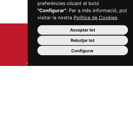
preferències clicant el botó
"Configurar"
. Per a més informació, pot
visitar la nostra
Política de Cookies
.
Acceptar tot
Rebutjar tot
Configurar
Carrer Sardà i Cailà, s/n (edifici Mercat Central, 2a
planta)
43201 Reus
977 300 006
info@mercatsdereus.cat