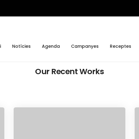
Share this project
i
Notícies
Agenda
Campanyes
Receptes
Other Creative Work For Brands
Our Recent Works