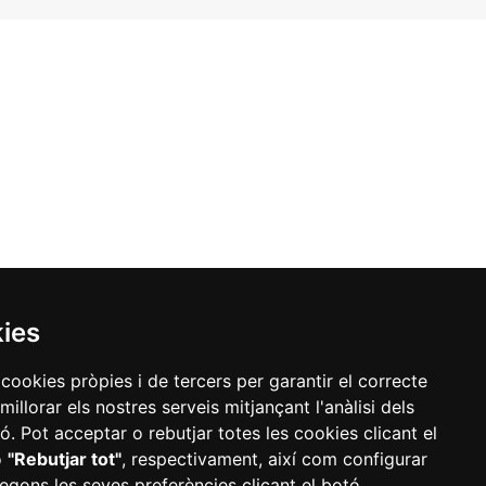
kies
 cookies pròpies i de tercers per garantir el correcte
illorar els nostres serveis mitjançant l'anàlisi dels
. Pot acceptar o rebutjar totes les cookies clicant el
o
"Rebutjar tot"
, respectivament, així com configurar
egons les seves preferències clicant el botó