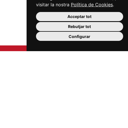
visitar la nostra
Política de Cookies
.
Acceptar tot
Rebutjar tot
Configurar
Carrer Sardà i Cailà, s/n (edifici Mercat Central, 2a
planta)
43201 Reus
977 300 006