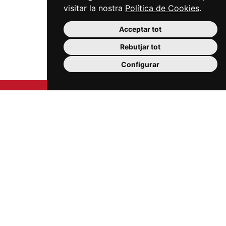
visitar la nostra
Política de Cookies
.
Acceptar tot
Rebutjar tot
Configurar
Carrer Sardà i Cailà, s/n (edifici Mercat Central, 2a
planta)
43201 Reus
977 300 006