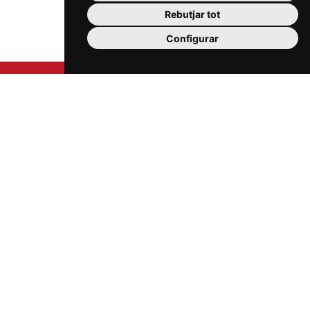
Rebutjar tot
Configurar
Carrer Sardà i Cailà, s/n (edifici Mercat Central, 2a
planta)
43201 Reus
977 300 006
info@mercatsdereus.cat